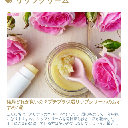
リップクリーム
美容
結局どれが良いの？プチプラ保湿リップクリームのおす
すめ7選
こんにちは、アリナ（@miia85_dct）です。 唇の乾燥って一年中気
になりますよね。リップクリームを毎日持ち歩き、唇が乾燥しない
ようにこまめに塗っている方は多いのではないでしょうか。最近だ
と毎日マスクをつけているため、口紅を塗らなくなっ...