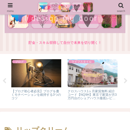
menu
search
貯金・スキル習得して自分で未来を切り開く！
ブログ
ライフスタイル
シ
知
験
【ブログ初心者必見】ブログを書
クロスハウス1ヶ月家賃無料 紹介
の方
くモチベーションを維持する3つの
コード【NQ9H】東京で家賃が月3
コツ
万円台のシェアハウス徹底レビュ
ー