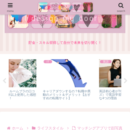
menu
search
貯金・スキル習得して自分で未来を切り開く！
英語
ブログ
シ
知
異
英語初心者がTORAIZ（トライ
A8.netのキャンペーンでエーハチ
す
ズ）で英語学習するのがおすすめ
くんグッズが当選！
な4つの理由
ホーム
ライフスタイル
マッチングアプリで顔写真