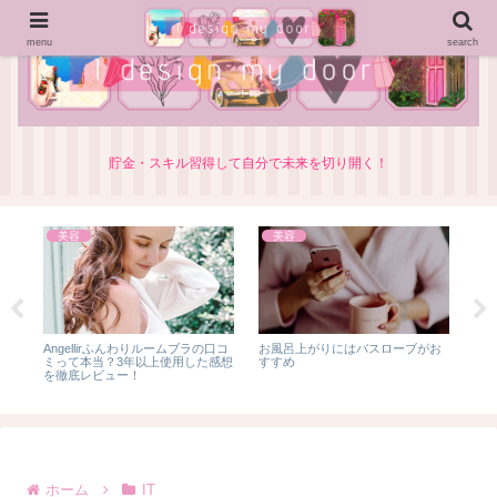
menu
search
貯金・スキル習得して自分で未来を切り開く！
美容
美容
I
Angellirふんわりルームブラの口コ
お風呂上がりにはバスローブがお
簡
で一
ミって本当？3年以上使用した感想
すすめ
副業
や勉
を徹底レビュー！
ホーム
IT