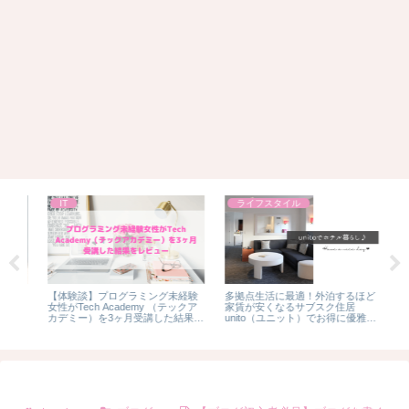
IT
ライフスタイル
せ
【体験談】プログラミング未経験
多拠点生活に最適！外泊するほど
【C
女性がTech Academy （テックア
家賃が安くなるサブスク住居
カス
カデミー）を3ヶ月受講した結果を
unito（ユニット）でお得に優雅に
ス
徹底レビュー
ホテル暮らし♪