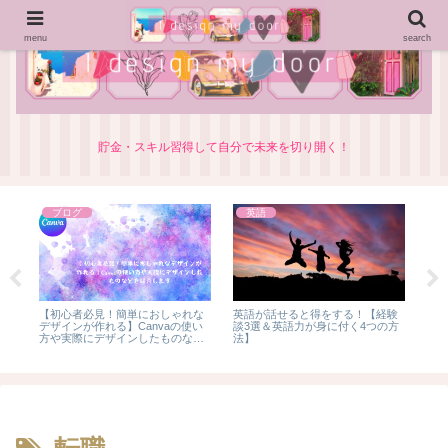
menu
search
貯金・スキル習得して自分で未来を切り開く！
ブログ
英語
お
【初心者必見！簡単におしゃれな
英語が話せると得をする！【経験
KA
デザインが作れる】Canvaの使い
談3選＆英語力が身に付く4つの方
コ
方や実際にデザインしたものなど
法】
を
を紹介します