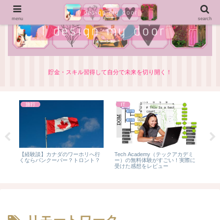
menu
search
貯金・スキル習得して自分で未来を切り開く！
旅行
IT
富
【経験談】カナダのワーホリへ行
Tech Academy（テックアカデミ
英語
本
くならバンクーバー？トロント？
ー）の無料体験がすごい！実際に
ズ
受けた感想をレビュー
な4