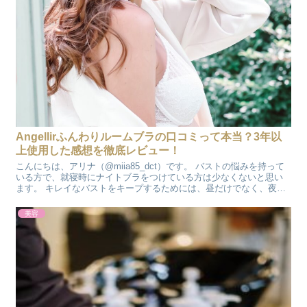
Angellirふんわりルームブラの口コミって本当？3年以
上使用した感想を徹底レビュー！
こんにちは、アリナ（@miia85_dct）です。 バストの悩みを持って
いる方で、就寝時にナイトブラをつけている方は少なくないと思い
ます。 キレイなバストをキープするためには、昼だけでなく、夜も
ブラジャーをつけた方が良く、そこで活躍するのが...
美容