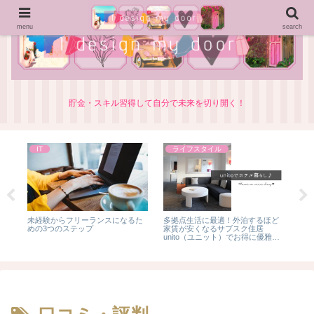
menu
search
貯金・スキル習得して自分で未来を切り開く！
IT
ライフスタイル
書
未経験からフリーランスになるた
多拠点生活に最適！外泊するほど
KA
つの
めの3つのステップ
家賃が安くなるサブスク住居
コ
unito（ユニット）でお得に優雅に
を
ホテル暮らし♪