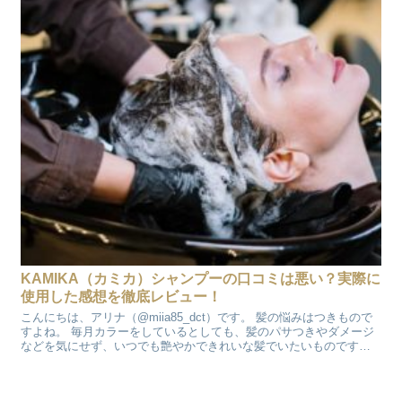
KAMIKA（カミカ）シャンプーの口コミは悪い？実際に
使用した感想を徹底レビュー！
こんにちは、アリナ（@miia85_dct）です。 髪の悩みはつきもので
すよね。 毎月カラーをしているとしても、髪のパサつきやダメージ
などを気にせず、いつでも艶やかできれいな髪でいたいものです。
髪のパサつきや広がりが気になっているあなた、...