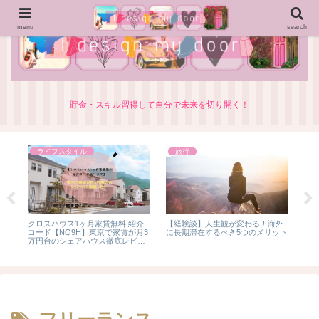
menu
search
貯金・スキル習得して自分で未来を切り開く！
ライフスタイル
旅行
行
クロスハウス1ヶ月家賃無料 紹介
【経験談】人生観が変わる！海外
【体
？
コード【NQ9H】東京で家賃が月3
に長期滞在するべき5つのメリット
バ
万円台のシェアハウス徹底レビュ
感
ー
ガ