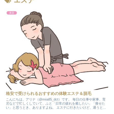
エステ
美容
格安で受けられるおすすめの体験エステ＆脱毛
こんにちは、アリナ（@miia85_dct）です。 毎日の仕事や家事、育
児などで忙しくしていて、ふと「日常の疲れを癒したい」「痩せた
い」と思うとき、ありますよね。 エステに行きたいけど、通うとな
ると金額が高いから、まずはお試ししたいな。 い...