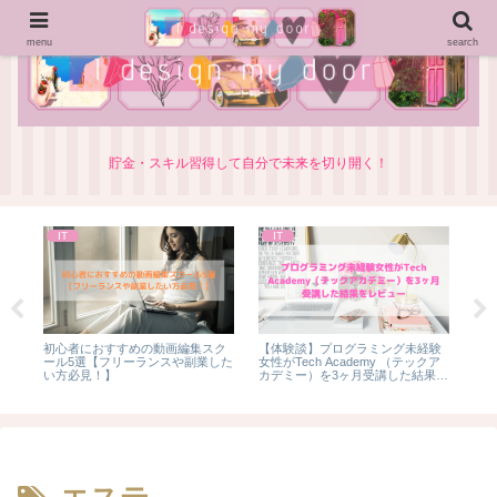
menu
search
貯金・スキル習得して自分で未来を切り開く！
IT
IT
学
初心者におすすめの動画編集スク
【体験談】プログラミング未経験
【
メ
ール5選【フリーランスや副業した
女性がTech Academy （テックア
に
デ
い方必見！】
カデミー）を3ヶ月受講した結果を
徹底レビュー