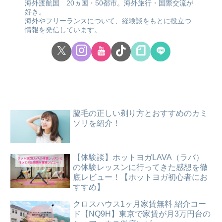
海外渡航国 20ヵ国・50都市。海外旅行・国際交流が
好き。
海外やフリーランスについて、経験談をもとに役立つ
情報を発信しています。
脇毛の正しい剃り方とおすすめのカミ
ソリを紹介！
【体験談】ホットヨガLAVA（ラバ）
の体験レッスンに行ってきた感想を徹
底レビュー！【ホットヨガ初心者にお
すすめ】
クロスハウス1ヶ月家賃無料 紹介コー
ド【NQ9H】東京で家賃が月3万円台の